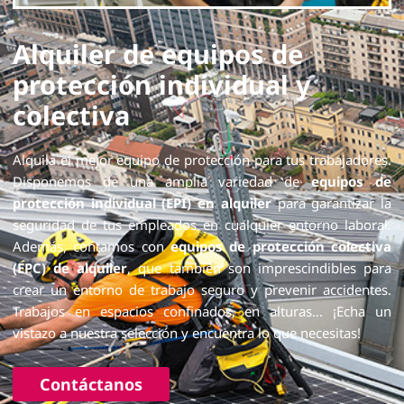
Alquiler de equipos de
protección individual y
colectiva
Alquila el mejor equipo de protección para tus trabajadores.
Disponemos de una amplia variedad de
equipos de
protección individual (EPI) en alquiler
para garantizar la
seguridad de tus empleados en cualquier entorno laboral.
Además, contamos con
equipos de protección colectiva
(EPC) de alquiler
, que también son imprescindibles para
crear un entorno de trabajo seguro y prevenir accidentes.
Trabajos en espacios confinados, en alturas… ¡Echa un
vistazo a nuestra selección y encuentra lo que necesitas!
Contáctanos