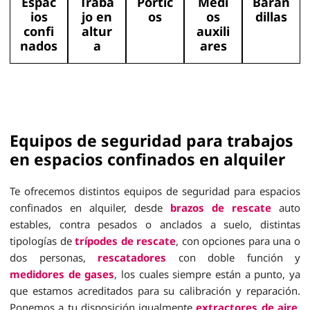
Espac
Traba
Pórtic
Medi
Baran
ios
jo en
os
os
dillas
confi
altur
auxili
nados
a
ares
Equipos de seguridad para trabajos
en espacios confinados en alquiler
Te ofrecemos distintos equipos de seguridad para espacios
confinados en alquiler, desde
brazos de rescate
auto
estables, contra pesados o anclados a suelo, distintas
tipologías de
trípodes de rescate
, con opciones para una o
dos personas,
rescatadores
con doble función y
medidores de gases
, los cuales siempre están a punto, ya
que estamos acreditados para su calibración y reparación.
Ponemos a tu disposición igualmente
extractores de aire
,