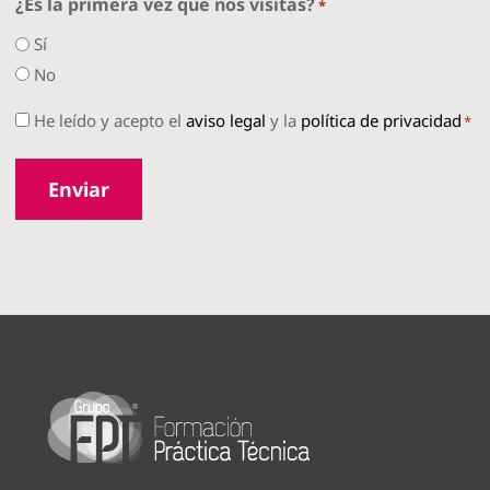
¿Es la primera vez que nos visitas?
*
producto
Sí
No
Consentimiento
He leído y acepto el
aviso legal
y la
política de privacidad
*
*